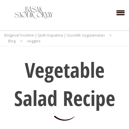
Bölgesel İncelme | İştah Kapatma | Güzellik Uygulamaları
>
Blog
>
veggies
Vegetable
Salad Recipe