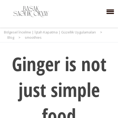
Bölgesel İncelme | İştah Kapatma | Güzellik Uygulamaları
>
Blog
>
smoothies
Ginger is not
just simple
food