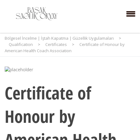
Bölgesel İncelme | İştah Kapatma | Güzellik Uygulamaları
>
Qualification
>
Certificates
>
Certificate of Honour by
American Health Coach Association
Certificate of
Honour by
American Health