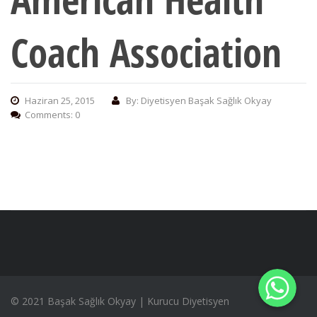
Coach Association
Haziran 25, 2015
By: Diyetisyen Başak Sağlık Okyay
Comments: 0
WhatsApp
WhatsApp
WhatsApp
© 2021 Başak Sağlık Okyay | Kurucu Diyetisyen