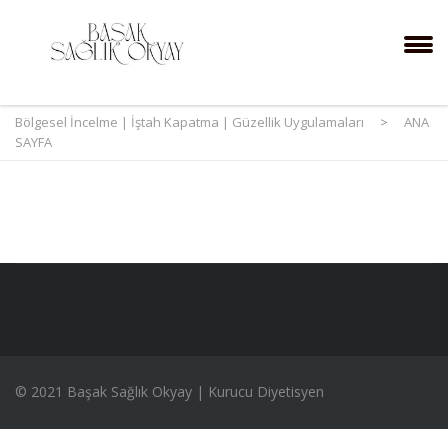
Bölgesel İncelme | İştah Kapatma | Güzellik Uygulamaları
>
ANA
SAYFA
© 2021 Başak Sağlık Okyay | Kurucu Diyetisyen